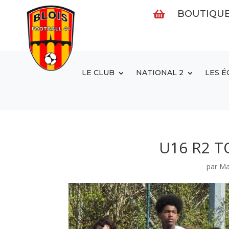
BOUTIQU

LE CLUB
NATIONAL 2
LES É
U16 R2 T
par
Ma