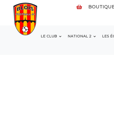
BOUTIQU

LE CLUB
NATIONAL 2
LES É