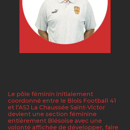
Le pôle féminin initialement
coordonné entre le Blois Football 41
et l’ASJ La Chaussée Saint-Victor
devient une section féminine
entièrement Blésoise avec une
volonté affichée de développer, faire