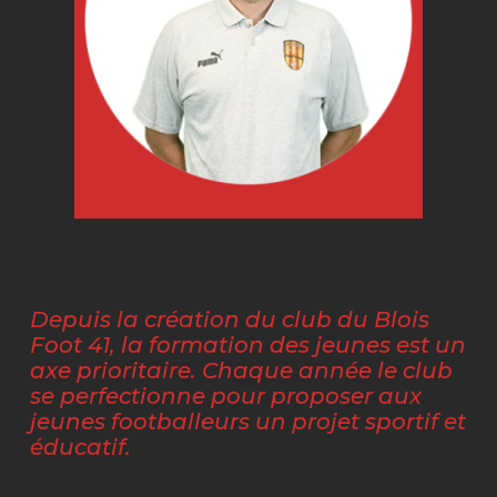
Depuis la création du club du Blois
Foot 41, la formation des jeunes est un
axe prioritaire. Chaque année le club
se perfectionne pour proposer aux
jeunes footballeurs un projet sportif et
éducatif.