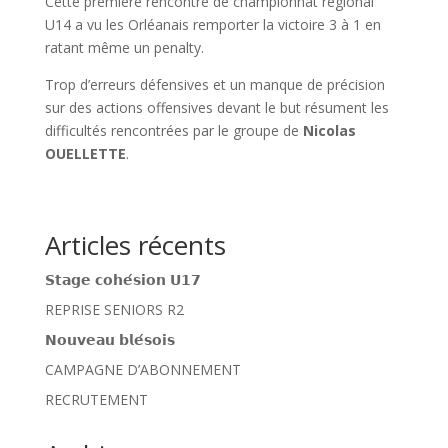
Cette première rencontre de championnat régional
U14 a vu les Orléanais remporter la victoire 3 à 1 en
ratant même un penalty.
Trop d’erreurs défensives et un manque de précision
sur des actions offensives devant le but résument les
difficultés rencontrées par le groupe de
Nicolas
OUELLETTE
.
Articles récents
𝗦𝘁𝗮𝗴𝗲 𝗰𝗼𝗵𝗲́𝘀𝗶𝗼𝗻 𝗨𝟭𝟳
REPRISE SENIORS R2
𝗡𝗼𝘂𝘃𝗲𝗮𝘂 𝗯𝗹𝗲́𝘀𝗼𝗶𝘀
CAMPAGNE D’ABONNEMENT
RECRUTEMENT