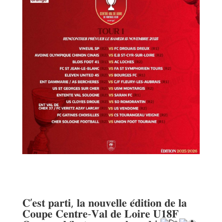
𝐂’𝐞𝐬𝐭 𝐩𝐚𝐫𝐭𝐢, 𝐥𝐚 𝐧𝐨𝐮𝐯𝐞𝐥𝐥𝐞 𝐞́𝐝𝐢𝐭𝐢𝐨𝐧 𝐝𝐞 𝐥𝐚
𝐂𝐨𝐮𝐩𝐞 𝐂𝐞𝐧𝐭𝐫𝐞-𝐕𝐚𝐥 𝐝𝐞 𝐋𝐨𝐢𝐫𝐞 𝐔𝟏𝟖𝐅