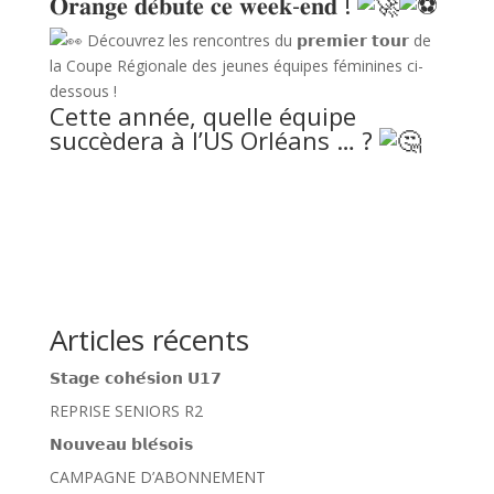
𝐎𝐫𝐚𝐧𝐠𝐞 𝐝𝐞́𝐛𝐮𝐭𝐞 𝐜𝐞 𝐰𝐞𝐞𝐤-𝐞𝐧𝐝 !
Découvrez les rencontres du 𝗽𝗿𝗲𝗺𝗶𝗲𝗿 𝘁𝗼𝘂𝗿 de
la Coupe Régionale des jeunes équipes féminines ci-
dessous !
Cette année, quelle équipe
succèdera à l’US Orléans … ?
Articles récents
𝗦𝘁𝗮𝗴𝗲 𝗰𝗼𝗵𝗲́𝘀𝗶𝗼𝗻 𝗨𝟭𝟳
REPRISE SENIORS R2
𝗡𝗼𝘂𝘃𝗲𝗮𝘂 𝗯𝗹𝗲́𝘀𝗼𝗶𝘀
CAMPAGNE D’ABONNEMENT