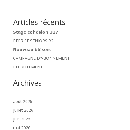
Articles récents
𝗦𝘁𝗮𝗴𝗲 𝗰𝗼𝗵𝗲́𝘀𝗶𝗼𝗻 𝗨𝟭𝟳
REPRISE SENIORS R2
𝗡𝗼𝘂𝘃𝗲𝗮𝘂 𝗯𝗹𝗲́𝘀𝗼𝗶𝘀
CAMPAGNE D’ABONNEMENT
RECRUTEMENT
Archives
août 2026
juillet 2026
juin 2026
mai 2026