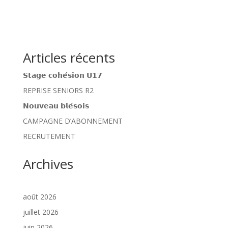
Articles récents
𝗦𝘁𝗮𝗴𝗲 𝗰𝗼𝗵𝗲́𝘀𝗶𝗼𝗻 𝗨𝟭𝟳
REPRISE SENIORS R2
𝗡𝗼𝘂𝘃𝗲𝗮𝘂 𝗯𝗹𝗲́𝘀𝗼𝗶𝘀
CAMPAGNE D’ABONNEMENT
RECRUTEMENT
Archives
août 2026
juillet 2026
juin 2026