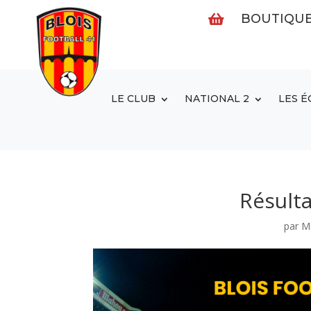
BOUTIQU

LE CLUB
NATIONAL 2
LES É
Résult
par
M