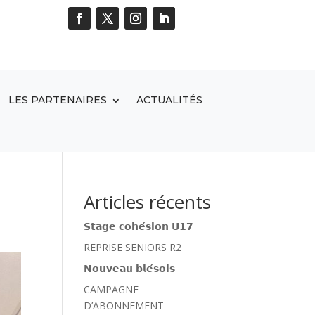
LES PARTENAIRES
ACTUALITÉS
Articles récents
𝗦𝘁𝗮𝗴𝗲 𝗰𝗼𝗵𝗲́𝘀𝗶𝗼𝗻 𝗨𝟭𝟳
REPRISE SENIORS R2
𝗡𝗼𝘂𝘃𝗲𝗮𝘂 𝗯𝗹𝗲́𝘀𝗼𝗶𝘀
CAMPAGNE
D’ABONNEMENT