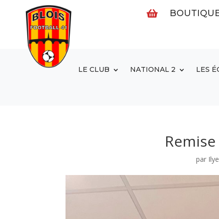
BOUTIQU

LE CLUB
NATIONAL 2
LES É
Remise 
par
Ily