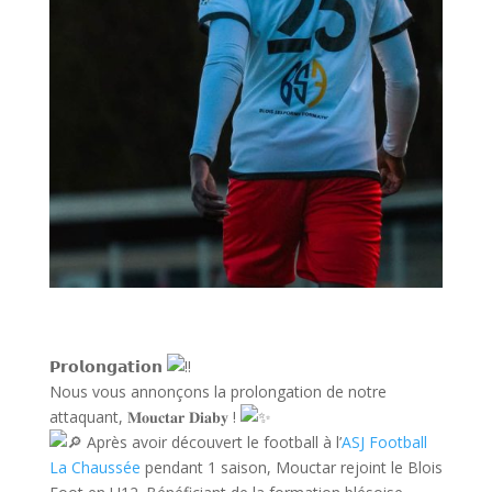
𝗣𝗿𝗼𝗹𝗼𝗻𝗴𝗮𝘁𝗶𝗼𝗻
Nous vous annonçons la prolongation de notre
attaquant, 𝐌𝐨𝐮𝐜𝐭𝐚𝐫 𝐃𝐢𝐚𝐛𝐲 !
Après avoir découvert le football à l’
ASJ Football
La Chaussée
pendant 1 saison, Mouctar rejoint le Blois