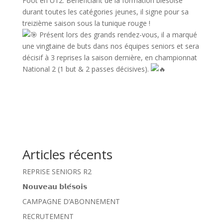
Foot en U12. Bénéficiant de la formation blésoise
durant toutes les catégories jeunes, il signe pour sa
treizième saison sous la tunique rouge !
Présent lors des grands rendez-vous, il a marqué
une vingtaine de buts dans nos équipes seniors et sera
décisif à 3 reprises la saison dernière, en championnat
National 2 (1 but & 2 passes décisives).
Articles récents
REPRISE SENIORS R2
𝗡𝗼𝘂𝘃𝗲𝗮𝘂 𝗯𝗹𝗲́𝘀𝗼𝗶𝘀
CAMPAGNE D’ABONNEMENT
RECRUTEMENT