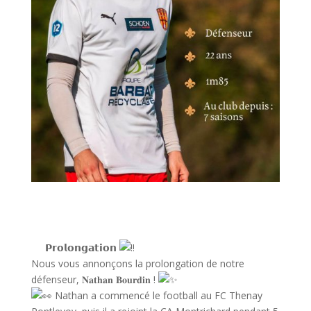
𝗣𝗿𝗼𝗹𝗼𝗻𝗴𝗮𝘁𝗶𝗼𝗻
Nous vous annonçons la prolongation de notre
défenseur, 𝐍𝐚𝐭𝐡𝐚𝐧 𝐁𝐨𝐮𝐫𝐝𝐢𝐧 !
Nathan a commencé le football au FC Thenay