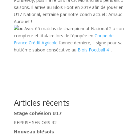
Pontlevoy, puis il a rejoint la CA Montrichard pendant 5
saisons. Il arrive au Blois Foot en 2019 afin de jouer en
U17 National, entraîné par notre coach actuel : Arnaud
Aurouet !
Avec 65 matchs de championnat National 2 à son
compteur et titulaire lors de l’épopée en
Coupe de
France Crédit Agricole
l’année dernière, il signe pour sa
huitième saison consécutive au
Blois Football 41
.
Articles récents
𝗦𝘁𝗮𝗴𝗲 𝗰𝗼𝗵𝗲́𝘀𝗶𝗼𝗻 𝗨𝟭𝟳
REPRISE SENIORS R2
𝗡𝗼𝘂𝘃𝗲𝗮𝘂 𝗯𝗹𝗲́𝘀𝗼𝗶𝘀