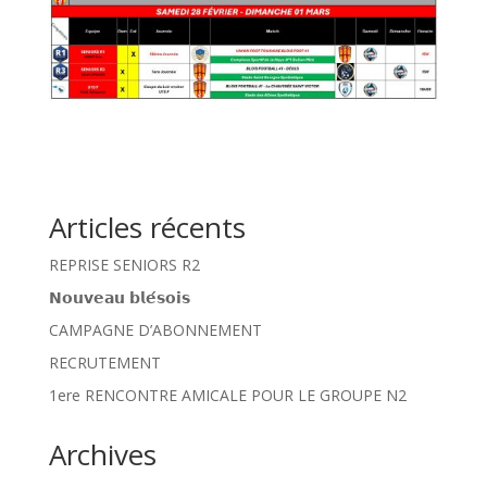
Articles récents
REPRISE SENIORS R2
𝗡𝗼𝘂𝘃𝗲𝗮𝘂 𝗯𝗹𝗲́𝘀𝗼𝗶𝘀
CAMPAGNE D’ABONNEMENT
RECRUTEMENT
1ere RENCONTRE AMICALE POUR LE GROUPE N2
Archives