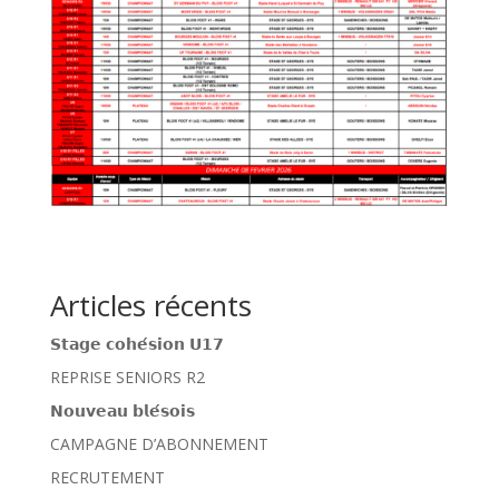
Articles récents
𝗦𝘁𝗮𝗴𝗲 𝗰𝗼𝗵𝗲́𝘀𝗶𝗼𝗻 𝗨𝟭𝟳
REPRISE SENIORS R2
𝗡𝗼𝘂𝘃𝗲𝗮𝘂 𝗯𝗹𝗲́𝘀𝗼𝗶𝘀
CAMPAGNE D’ABONNEMENT
RECRUTEMENT