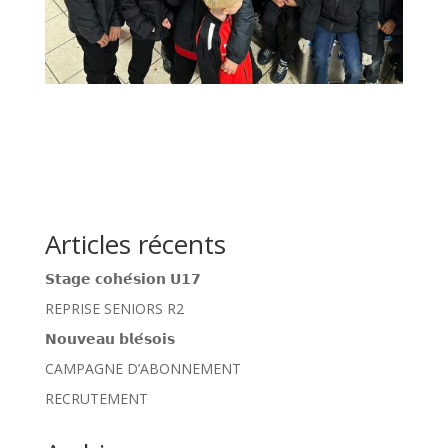
Articles récents
𝗦𝘁𝗮𝗴𝗲 𝗰𝗼𝗵𝗲́𝘀𝗶𝗼𝗻 𝗨𝟭𝟳
REPRISE SENIORS R2
𝗡𝗼𝘂𝘃𝗲𝗮𝘂 𝗯𝗹𝗲́𝘀𝗼𝗶𝘀
CAMPAGNE D’ABONNEMENT
RECRUTEMENT