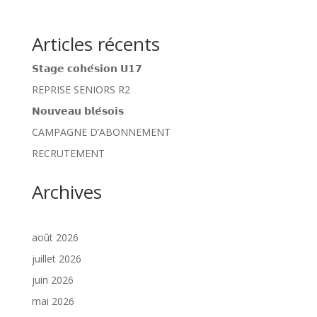
Articles récents
𝗦𝘁𝗮𝗴𝗲 𝗰𝗼𝗵𝗲́𝘀𝗶𝗼𝗻 𝗨𝟭𝟳
REPRISE SENIORS R2
𝗡𝗼𝘂𝘃𝗲𝗮𝘂 𝗯𝗹𝗲́𝘀𝗼𝗶𝘀
CAMPAGNE D’ABONNEMENT
RECRUTEMENT
Archives
août 2026
juillet 2026
juin 2026
mai 2026