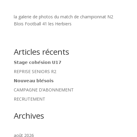
la galerie de photos du match de championnat N2
Blois Football 41 les Herbiers
Articles récents
𝗦𝘁𝗮𝗴𝗲 𝗰𝗼𝗵𝗲́𝘀𝗶𝗼𝗻 𝗨𝟭𝟳
REPRISE SENIORS R2
𝗡𝗼𝘂𝘃𝗲𝗮𝘂 𝗯𝗹𝗲́𝘀𝗼𝗶𝘀
CAMPAGNE D’ABONNEMENT
RECRUTEMENT
Archives
août 2026