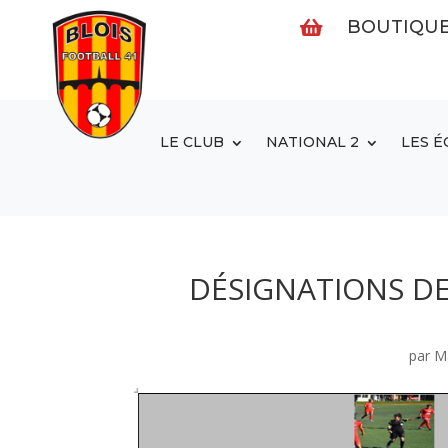
BOUTIQU

LE CLUB
NATIONAL 2
LES É
DÉSIGNATIONS DE
par
M