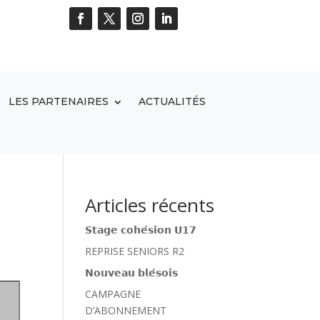
LES PARTENAIRES
ACTUALITÉS
Articles récents
𝗦𝘁𝗮𝗴𝗲 𝗰𝗼𝗵𝗲́𝘀𝗶𝗼𝗻 𝗨𝟭𝟳
REPRISE SENIORS R2
𝗡𝗼𝘂𝘃𝗲𝗮𝘂 𝗯𝗹𝗲́𝘀𝗼𝗶𝘀
CAMPAGNE
D’ABONNEMENT