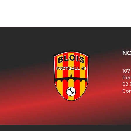
NO
107
Ren
02 
Con