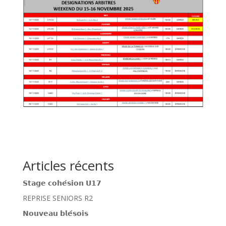
Articles récents
𝗦𝘁𝗮𝗴𝗲 𝗰𝗼𝗵𝗲́𝘀𝗶𝗼𝗻 𝗨𝟭𝟳
REPRISE SENIORS R2
𝗡𝗼𝘂𝘃𝗲𝗮𝘂 𝗯𝗹𝗲́𝘀𝗼𝗶𝘀