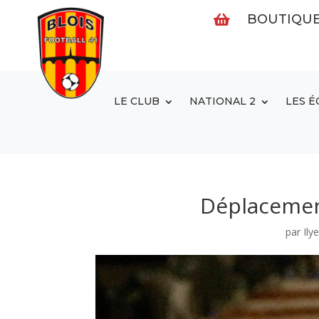
BOUTIQU

LE CLUB
NATIONAL 2
LES É
Déplacement
par
Ily