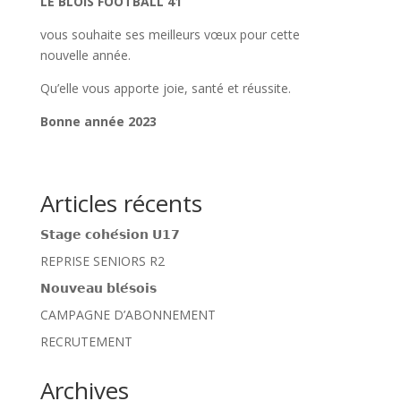
LE BLOIS FOOTBALL 41
vous souhaite ses meilleurs vœux pour cette
nouvelle année.
Qu’elle vous apporte joie, santé et réussite.
Bonne année 2023
Articles récents
𝗦𝘁𝗮𝗴𝗲 𝗰𝗼𝗵𝗲́𝘀𝗶𝗼𝗻 𝗨𝟭𝟳
REPRISE SENIORS R2
𝗡𝗼𝘂𝘃𝗲𝗮𝘂 𝗯𝗹𝗲́𝘀𝗼𝗶𝘀
CAMPAGNE D’ABONNEMENT
RECRUTEMENT
Archives