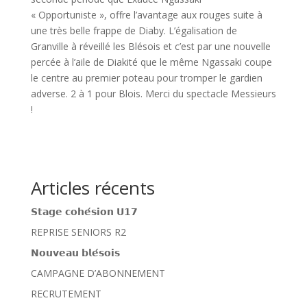
« Opportuniste », offre l’avantage aux rouges suite à
une très belle frappe de Diaby. L’égalisation de
Granville à réveillé les Blésois et c’est par une nouvelle
percée à l’aile de Diakité que le même Ngassaki coupe
le centre au premier poteau pour tromper le gardien
adverse. 2 à 1 pour Blois. Merci du spectacle Messieurs
!
Articles récents
𝗦𝘁𝗮𝗴𝗲 𝗰𝗼𝗵𝗲́𝘀𝗶𝗼𝗻 𝗨𝟭𝟳
REPRISE SENIORS R2
𝗡𝗼𝘂𝘃𝗲𝗮𝘂 𝗯𝗹𝗲́𝘀𝗼𝗶𝘀
CAMPAGNE D’ABONNEMENT
RECRUTEMENT