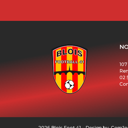
NO
107
Ren
02 
Con
2026 Blois Foot 41 – Design by Com’lo