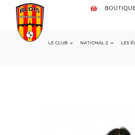
BOUTIQU

LE CLUB
NATIONAL 2
LES É