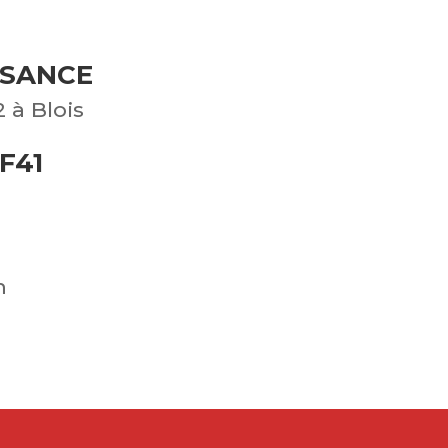
SSANCE
 à Blois
F41
n