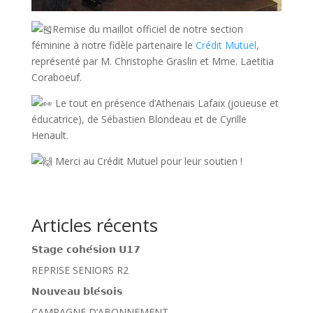
Remise du maillot officiel de notre section
féminine à notre fidèle partenaire le
Crédit Mutuel
,
représenté par M. Christophe Graslin et Mme. Laetitia
Coraboeuf.
Le tout en présence d’Athenais Lafaix (joueuse et
éducatrice), de Sébastien Blondeau et de Cyrille
Henault.
Merci au Crédit Mutuel pour leur soutien !
Articles récents
𝗦𝘁𝗮𝗴𝗲 𝗰𝗼𝗵𝗲́𝘀𝗶𝗼𝗻 𝗨𝟭𝟳
REPRISE SENIORS R2
𝗡𝗼𝘂𝘃𝗲𝗮𝘂 𝗯𝗹𝗲́𝘀𝗼𝗶𝘀
CAMPAGNE D’ABONNEMENT