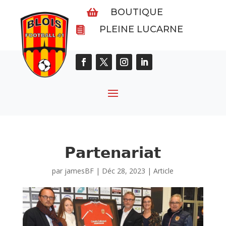
BOUTIQUE

PLEINE LUCARNE

𝗣𝗮𝗿𝘁𝗲𝗻𝗮𝗿𝗶𝗮𝘁
par
jamesBF
|
Déc 28, 2023
|
Article