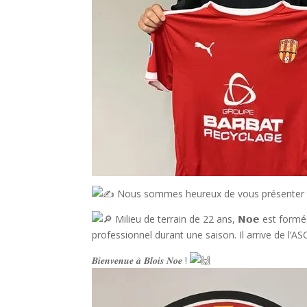
Nous sommes heureux de vous présenter notr
Milieu de terrain de 22 ans, 𝗡𝗼𝗲 est form
professionnel durant une saison. Il arrive de l’A
𝑩𝒊𝒆𝒏𝒗𝒆𝒏𝒖𝒆 𝒂̀ 𝑩𝒍𝒐𝒊𝒔 𝑵𝒐𝒆 !