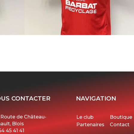
US CONTACTER
NAVIGATION
 Route de Château-
Le club
Boutique
ault, Blois
Partenaires
Contact
54 45 41 41