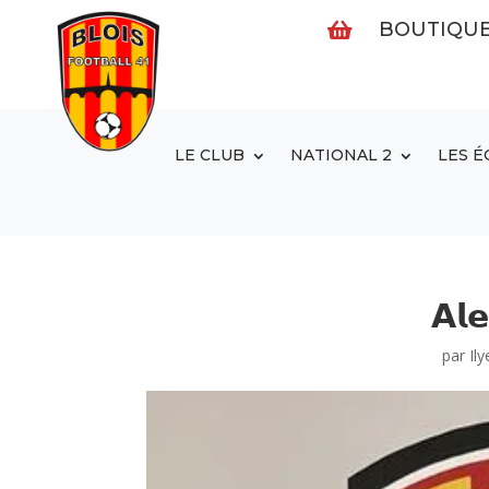
BOUTIQU

LE CLUB
NATIONAL 2
LES É
𝗔𝗹𝗲
par
Ily