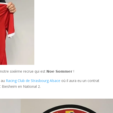
e sixième recrue qui est 𝗡𝗼𝗲 𝗦𝗼𝗺𝗺𝗲𝗿 !
é au
Racing Club de Strasbourg Alsace
où il aura eu un contrat
SC Biesheim en National 2.