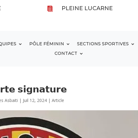
E
PLEINE LUCARNE

QUIPES
PÔLE FÉMININ
SECTIONS SPORTIVES
CONTACT
𝗿𝘁𝗲 𝘀𝗶𝗴𝗻𝗮𝘁𝘂𝗿𝗲
es Asbaiti
|
Juil 12, 2024
|
Article