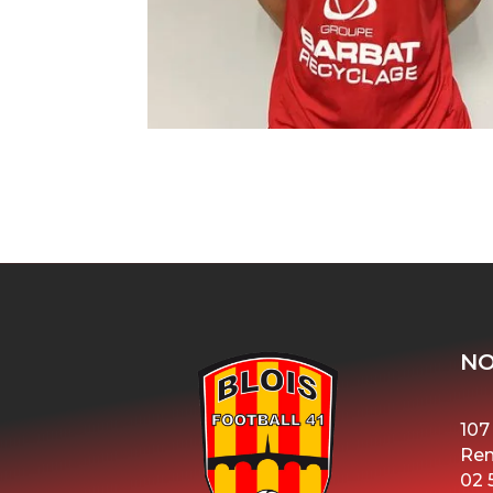
NO
107
Ren
02 