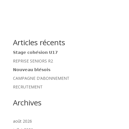
Articles récents
𝗦𝘁𝗮𝗴𝗲 𝗰𝗼𝗵𝗲́𝘀𝗶𝗼𝗻 𝗨𝟭𝟳
REPRISE SENIORS R2
𝗡𝗼𝘂𝘃𝗲𝗮𝘂 𝗯𝗹𝗲́𝘀𝗼𝗶𝘀
CAMPAGNE D’ABONNEMENT
RECRUTEMENT
Archives
août 2026