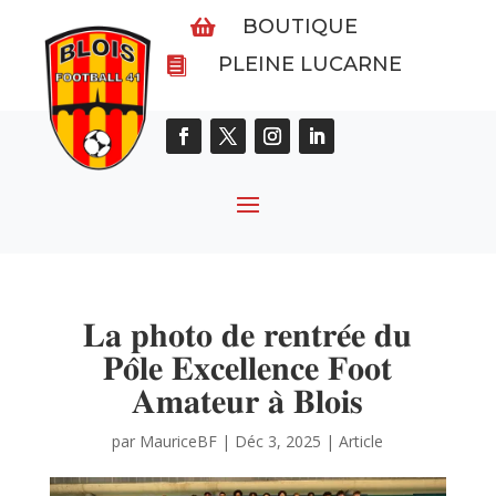
BOUTIQUE

PLEINE LUCARNE

𝐋𝐚 𝐩𝐡𝐨𝐭𝐨 𝐝𝐞 𝐫𝐞𝐧𝐭𝐫𝐞́𝐞 𝐝𝐮
𝐏𝐨̂𝐥𝐞 𝐄𝐱𝐜𝐞𝐥𝐥𝐞𝐧𝐜𝐞 𝐅𝐨𝐨𝐭
𝐀𝐦𝐚𝐭𝐞𝐮𝐫 𝐚̀ 𝐁𝐥𝐨𝐢𝐬
par
MauriceBF
|
Déc 3, 2025
|
Article