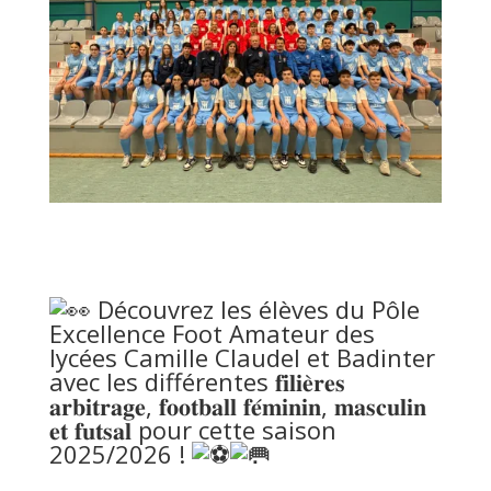
Découvrez les élèves du Pôle
Excellence Foot Amateur des
lycées Camille Claudel et Badinter
avec les différentes 𝐟𝐢𝐥𝐢𝐞̀𝐫𝐞𝐬
𝐚𝐫𝐛𝐢𝐭𝐫𝐚𝐠𝐞, 𝐟𝐨𝐨𝐭𝐛𝐚𝐥𝐥 𝐟𝐞́𝐦𝐢𝐧𝐢𝐧, 𝐦𝐚𝐬𝐜𝐮𝐥𝐢𝐧
𝐞𝐭 𝐟𝐮𝐭𝐬𝐚𝐥 pour cette saison
2025/2026 !